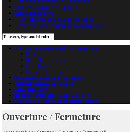
Services
Séminaires & receptions
Galerie
Passières en images
Actualités
à suivre
Nous joindre
contact & localisation
Livre d’or
Laissez nous un commentaire
Château de Passières
Hôtel Restaurant
L’Hôtel
Nos hébergements
Le restaurant
Découvrir la région
Services
Séminaires & receptions
Galerie
Passières en images
Actualités
à suivre
Nous joindre
contact & localisation
Livre d’or
Laissez nous un commentaire
Ouverture / Fermeture
Home
Archive by Category "Ouverture / Fermeture"