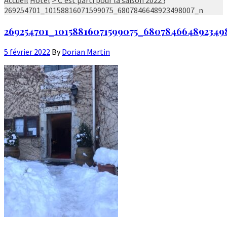
269254701_10158816071599075_6807846648923498007_n
269254701_10158816071599075_68078466489234
5 février 2022
By
Dorian Martin