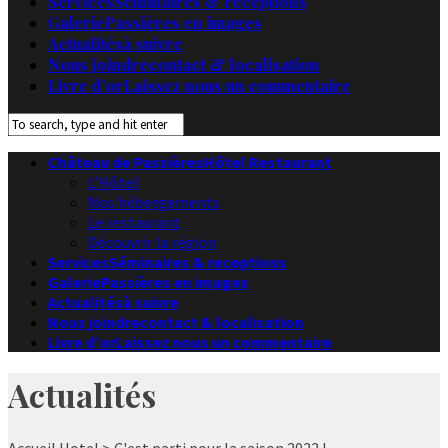
Services
Séminaires & receptions
Galerie
Passières en images
Actualités
à suivre
Nous joindre
contact & localisation
Livre d’or
Laissez nous un commentaire
Château de Passières
Hôtel Restaurant
L’Hôtel
Nos hébergements
Le restaurant
Découvrir la région
Services
Séminaires & receptions
Galerie
Passières en images
Actualités
à suivre
Nous joindre
contact & localisation
Livre d’or
Laissez nous un commentaire
Actualités
Accueil
Hotel
> C'est parti pour la saison 2022 !