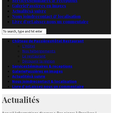
Services
Séminaires & receptions
Galerie
Passières en images
Actualités
à suivre
Nous joindre
contact & localisation
Livre d’or
Laissez nous un commentaire
Château de Passières
Hôtel Restaurant
L’Hôtel
Nos hébergements
Le restaurant
Découvrir la région
Services
Séminaires & receptions
Galerie
Passières en images
Actualités
à suivre
Nous joindre
contact & localisation
Livre d’or
Laissez nous un commentaire
Actualités
Accueil
Informations diverses
> Des pizzas à Passières !