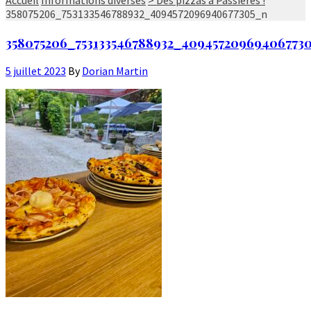
358075206_753133546788932_4094572096940677305_n
358075206_753133546788932_40945720969406773
5 juillet 2023
By
Dorian Martin