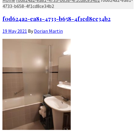
4733-b658-4f1cd8ce34b2
f0d624a2-ea81-4733-b658-4f1cd8ce34b2
19 May 2021
By
Dorian Martin