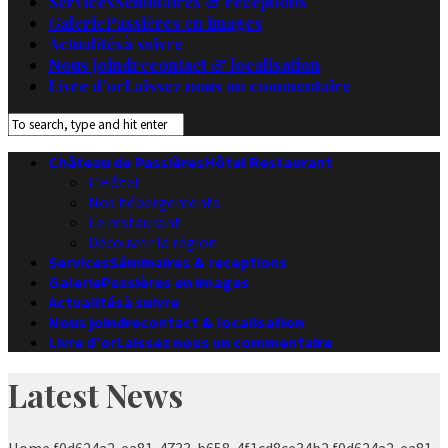
Services
Séminaires & receptions
Galerie
Passières en images
Actualités
à suivre
Nous joindre
contact & localisation
Livre d’or
Laissez nous un commentaire
Château de Passières
Hôtel Restaurant
L’Hôtel
Nos hébergements
Le restaurant
Découvrir la région
Services
Séminaires & receptions
Galerie
Passières en images
Actualités
à suivre
Nous joindre
contact & localisation
Livre d’or
Laissez nous un commentaire
Latest News
Home
f0d624a2-ea81-4733-b658-4f1cd8ce34b2
f0d624a2-ea81-