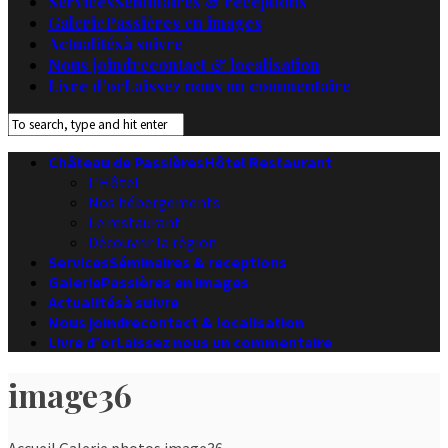
Services
Séminaires & receptions
Galerie
Passières en images
Actualités
à suivre
Nous joindre
contact & localisation
Livre d’or
Laissez nous un commentaire
Château de Passières
Hôtel Restaurant
L’Hôtel
Nos hébergements
Le restaurant
Découvrir la région
Services
Séminaires & receptions
Galerie
Passières en images
Actualités
à suivre
Nous joindre
contact & localisation
Livre d’or
Laissez nous un commentaire
image36
Accueil
Galerie photos
image36