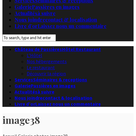
Services
Séminaires & receptions
Galerie
Passières en images
Actualités
à suivre
Nous joindre
contact & localisation
Livre d’or
Laissez nous un commentaire
Château de Passières
Hôtel Restaurant
L’Hôtel
Nos hébergements
Le restaurant
Découvrir la région
Services
Séminaires & receptions
Galerie
Passières en images
Actualités
à suivre
Nous joindre
contact & localisation
Livre d’or
Laissez nous un commentaire
image38
Accueil
Galerie photos
image38