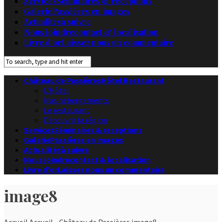
Services
Séminaires & receptions
Galerie
Passières en images
Actualités
à suivre
Nous joindre
contact & localisation
Livre d’or
Laissez nous un commentaire
Château de Passières
Hôtel Restaurant
L’Hôtel
Nos hébergements
Le restaurant
Découvrir la région
Services
Séminaires & receptions
Galerie
Passières en images
Actualités
à suivre
Nous joindre
contact & localisation
Livre d’or
Laissez nous un commentaire
image8
Accueil
Accueil - Château de Passières
image8