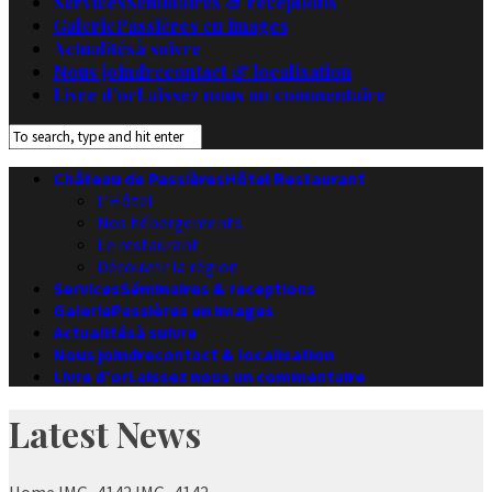
Services
Séminaires & receptions
Galerie
Passières en images
Actualités
à suivre
Nous joindre
contact & localisation
Livre d’or
Laissez nous un commentaire
Château de Passières
Hôtel Restaurant
L’Hôtel
Nos hébergements
Le restaurant
Découvrir la région
Services
Séminaires & receptions
Galerie
Passières en images
Actualités
à suivre
Nous joindre
contact & localisation
Livre d’or
Laissez nous un commentaire
Latest News
Home
IMG_4142
IMG_4142