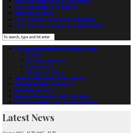
Services
Séminaires & receptions
Galerie
Passières en images
Actualités
à suivre
Nous joindre
contact & localisation
Livre d’or
Laissez nous un commentaire
Château de Passières
Hôtel Restaurant
L’Hôtel
Nos hébergements
Le restaurant
Découvrir la région
Services
Séminaires & receptions
Galerie
Passières en images
Actualités
à suivre
Nous joindre
contact & localisation
Livre d’or
Laissez nous un commentaire
Latest News
Home
IMG_4175
IMG_4175