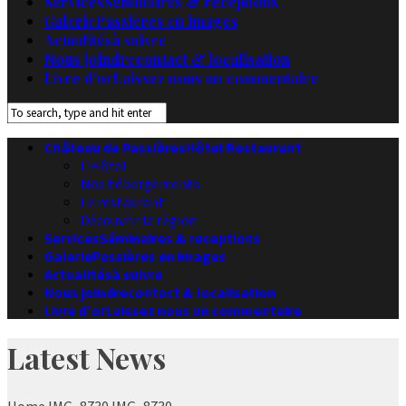
Services
Séminaires & receptions
Galerie
Passières en images
Actualités
à suivre
Nous joindre
contact & localisation
Livre d’or
Laissez nous un commentaire
Château de Passières
Hôtel Restaurant
L’Hôtel
Nos hébergements
Le restaurant
Découvrir la région
Services
Séminaires & receptions
Galerie
Passières en images
Actualités
à suivre
Nous joindre
contact & localisation
Livre d’or
Laissez nous un commentaire
Latest News
Home
IMG_8730
IMG_8730