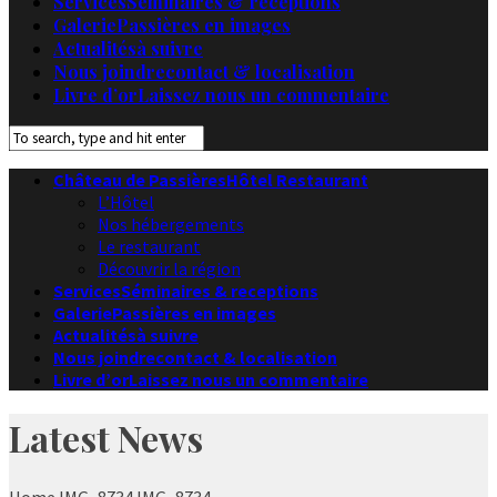
Services
Séminaires & receptions
Galerie
Passières en images
Actualités
à suivre
Nous joindre
contact & localisation
Livre d’or
Laissez nous un commentaire
Château de Passières
Hôtel Restaurant
L’Hôtel
Nos hébergements
Le restaurant
Découvrir la région
Services
Séminaires & receptions
Galerie
Passières en images
Actualités
à suivre
Nous joindre
contact & localisation
Livre d’or
Laissez nous un commentaire
Latest News
Home
IMG_8734
IMG_8734