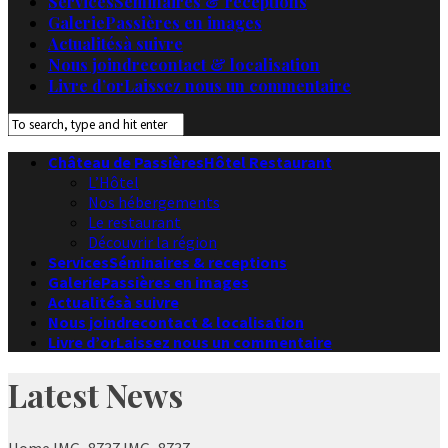
Services
Séminaires & receptions
Galerie
Passières en images
Actualités
à suivre
Nous joindre
contact & localisation
Livre d’or
Laissez nous un commentaire
Château de Passières
Hôtel Restaurant
L’Hôtel
Nos hébergements
Le restaurant
Découvrir la région
Services
Séminaires & receptions
Galerie
Passières en images
Actualités
à suivre
Nous joindre
contact & localisation
Livre d’or
Laissez nous un commentaire
Latest News
Home
IMG_8737
IMG_8737