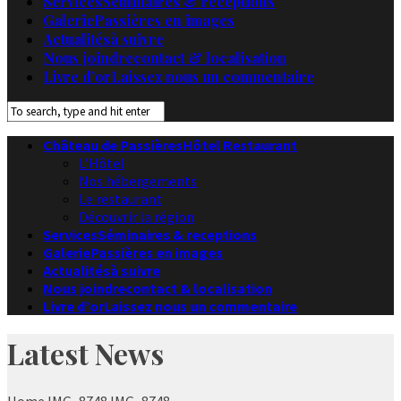
Services
Séminaires & receptions
Galerie
Passières en images
Actualités
à suivre
Nous joindre
contact & localisation
Livre d’or
Laissez nous un commentaire
Château de Passières
Hôtel Restaurant
L’Hôtel
Nos hébergements
Le restaurant
Découvrir la région
Services
Séminaires & receptions
Galerie
Passières en images
Actualités
à suivre
Nous joindre
contact & localisation
Livre d’or
Laissez nous un commentaire
Latest News
Home
IMG_8748
IMG_8748