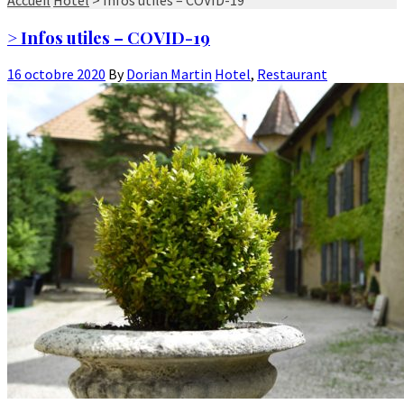
> Infos utiles – COVID-19
16 octobre 2020
By
Dorian Martin
Hotel
,
Restaurant