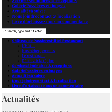
Services
Séminaires & receptions
Galerie
Passières en images
Actualités
à suivre
Nous joindre
contact & localisation
Livre d’or
Laissez nous un commentaire
Château de Passières
Hôtel Restaurant
L’Hôtel
Nos hébergements
Le restaurant
Découvrir la région
Services
Séminaires & receptions
Galerie
Passières en images
Actualités
à suivre
Nous joindre
contact & localisation
Livre d’or
Laissez nous un commentaire
Actualités
Accueil
Hotel
> Infos utiles – COVID-19