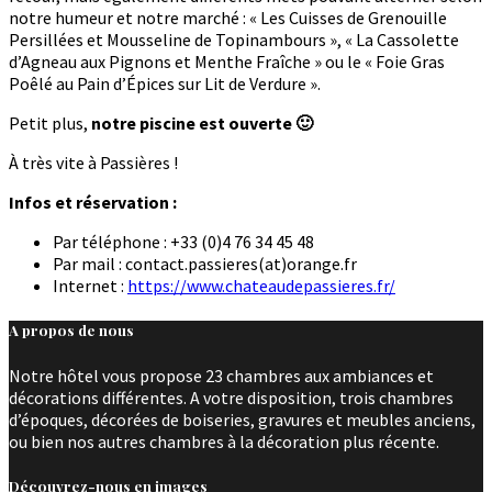
notre humeur et notre marché : « Les Cuisses de Grenouille
Persillées et Mousseline de Topinambours », « La Cassolette
d’Agneau aux Pignons et Menthe Fraîche » ou le « Foie Gras
Poêlé au Pain d’Épices sur Lit de Verdure ».
Petit plus,
notre piscine est ouverte 🙂
À très vite à Passières !
Infos et réservation :
Par téléphone : +33 (0)4 76 34 45 48
Par mail : contact.passieres(at)orange.fr
Internet :
https://www.chateaudepassieres.fr/
A propos de nous
Notre hôtel vous propose 23 chambres aux ambiances et
décorations différentes. A votre disposition, trois chambres
d’époques, décorées de boiseries, gravures et meubles anciens,
ou bien nos autres chambres à la décoration plus récente.
Découvrez-nous en images