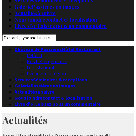
Services
Séminaires & receptions
Galerie
Passières en images
Actualités
à suivre
Nous joindre
contact & localisation
Livre d’or
Laissez nous un commentaire
Château de Passières
Hôtel Restaurant
L’Hôtel
Nos hébergements
Le restaurant
Découvrir la région
Services
Séminaires & receptions
Galerie
Passières en images
Actualités
à suivre
Nous joindre
contact & localisation
Livre d’or
Laissez nous un commentaire
Actualités
Accueil
Non classifié(e)
> Restaurant ouvert le midi !