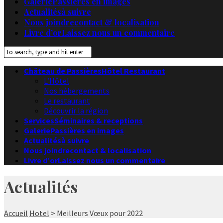
Galerie
Passières en images
Actualités
à suivre
Nous joindre
contact & localisation
Livre d’or
Laissez nous un commentaire
Château de Passières
Hôtel Restaurant
L’Hôtel
Nos hébergements
Le restaurant
Découvrir la région
Services
Séminaires & receptions
Galerie
Passières en images
Actualités
à suivre
Nous joindre
contact & localisation
Livre d’or
Laissez nous un commentaire
Actualités
Accueil
Hotel
> Meilleurs Vœux pour 2022