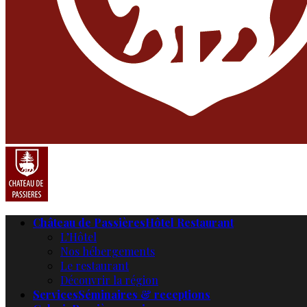
Château de Passières
Hôtel Restaurant
L’Hôtel
Nos hébergements
Le restaurant
Découvrir la région
Services
Séminaires & receptions