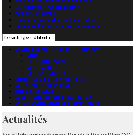
Services
Séminaires & receptions
Galerie
Passières en images
Actualités
à suivre
Nous joindre
contact & localisation
Livre d’or
Laissez nous un commentaire
Château de Passières
Hôtel Restaurant
L’Hôtel
Nos hébergements
Le restaurant
Découvrir la région
Services
Séminaires & receptions
Galerie
Passières en images
Actualités
à suivre
Nous joindre
contact & localisation
Livre d’or
Laissez nous un commentaire
Actualités
Accueil
Informations diverses
> Menu de la fête des Mères 2025