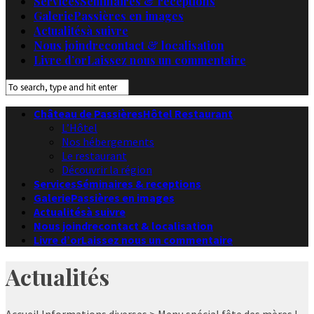
Services
Séminaires & receptions
Galerie
Passières en images
Actualités
à suivre
Nous joindre
contact & localisation
Livre d’or
Laissez nous un commentaire
Château de Passières
Hôtel Restaurant
L’Hôtel
Nos hébergements
Le restaurant
Découvrir la région
Services
Séminaires & receptions
Galerie
Passières en images
Actualités
à suivre
Nous joindre
contact & localisation
Livre d’or
Laissez nous un commentaire
Actualités
Accueil
Informations diverses
> Menu spécial fête des mères !