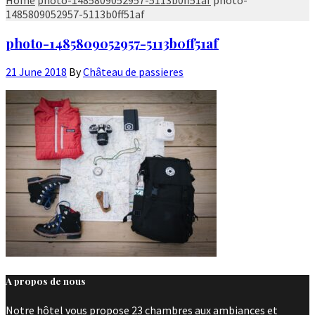
1485809052957-5113b0ff51af
photo-1485809052957-5113b0ff51af
21 June 2018
By
Château de passieres
A propos de nous
Notre hôtel vous propose 23 chambres aux ambiances et