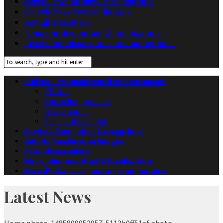
Services
Séminaires & receptions
Galerie
Passières en images
Actualités
à suivre
Nous joindre
contact & localisation
Livre d’or
Laissez nous un commentaire
Château de Passières
Hôtel Restaurant
L’Hôtel
Nos hébergements
Le restaurant
Découvrir la région
Services
Séminaires & receptions
Galerie
Passières en images
Actualités
à suivre
Nous joindre
contact & localisation
Livre d’or
Laissez nous un commentaire
Latest News
Home
photo-1485809052957-5113b0ff51af
photo-