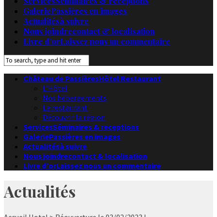
Services
Séminaires & receptions
Galerie
Passières en images
Actualités
à suivre
Nous joindre
contact & localisation
Livre d’or
Laissez nous un commentaire
Château de Passières
Hôtel Restaurant
L’Hôtel
Nos hébergements
Le restaurant
Découvrir la région
Services
Séminaires & receptions
Galerie
Passières en images
Actualités
à suivre
Nous joindre
contact & localisation
Livre d’or
Laissez nous un commentaire
Actualités
Accueil
Hotel
> Réouverture le 03/02/2023 !