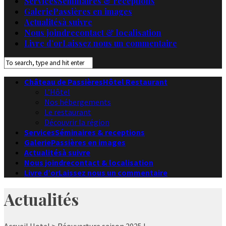
Services
Séminaires & receptions
Galerie
Passières en images
Actualités
à suivre
Nous joindre
contact & localisation
Livre d’or
Laissez nous un commentaire
Château de Passières
Hôtel Restaurant
L’Hôtel
Nos hébergements
Le restaurant
Découvrir la région
Services
Séminaires & receptions
Galerie
Passières en images
Actualités
à suivre
Nous joindre
contact & localisation
Livre d’or
Laissez nous un commentaire
Actualités
Accueil
Hotel
> Réouverture saison 2025 !