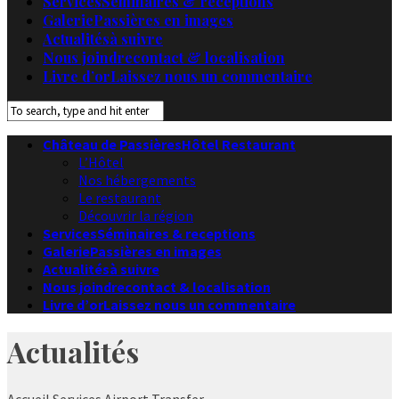
Services
Séminaires & receptions
Galerie
Passières en images
Actualités
à suivre
Nous joindre
contact & localisation
Livre d’or
Laissez nous un commentaire
Château de Passières
Hôtel Restaurant
L’Hôtel
Nos hébergements
Le restaurant
Découvrir la région
Services
Séminaires & receptions
Galerie
Passières en images
Actualités
à suivre
Nous joindre
contact & localisation
Livre d’or
Laissez nous un commentaire
Actualités
Accueil
Services
Airport Transfer