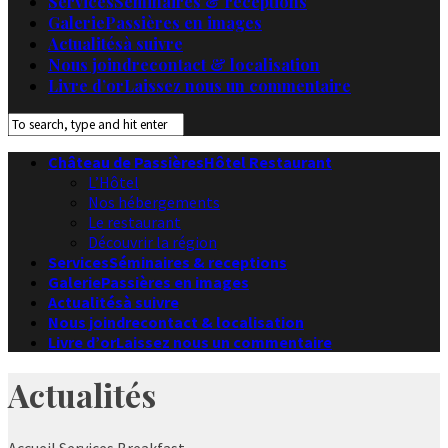
Services
Séminaires & receptions
Galerie
Passières en images
Actualités
à suivre
Nous joindre
contact & localisation
Livre d’or
Laissez nous un commentaire
Château de Passières
Hôtel Restaurant
L’Hôtel
Nos hébergements
Le restaurant
Découvrir la région
Services
Séminaires & receptions
Galerie
Passières en images
Actualités
à suivre
Nous joindre
contact & localisation
Livre d’or
Laissez nous un commentaire
Actualités
Accueil
Services
Breakfast