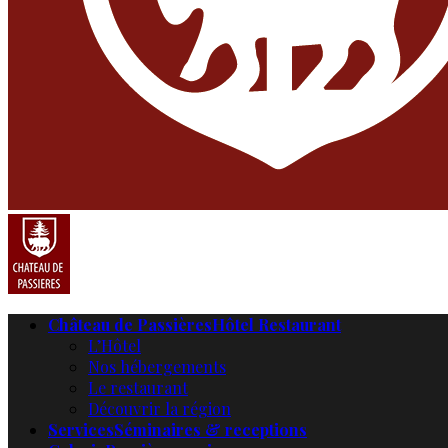
Château de Passières
Hôtel Restaurant
L’Hôtel
Nos hébergements
Le restaurant
Découvrir la région
Services
Séminaires & receptions