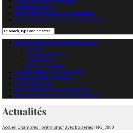
Galerie
Passières en images
Actualités
à suivre
Nous joindre
contact & localisation
Livre d’or
Laissez nous un commentaire
Château de Passières
Hôtel Restaurant
L’Hôtel
Nos hébergements
Le restaurant
Découvrir la région
Services
Séminaires & receptions
Galerie
Passières en images
Actualités
à suivre
Nous joindre
contact & localisation
Livre d’or
Laissez nous un commentaire
Actualités
Accueil
Chambres "prémiums" avec boiseries
IMG_2980