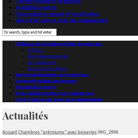
Galerie
Passières en images
Actualités
à suivre
Nous joindre
contact & localisation
Livre d’or
Laissez nous un commentaire
Château de Passières
Hôtel Restaurant
L’Hôtel
Nos hébergements
Le restaurant
Découvrir la région
Services
Séminaires & receptions
Galerie
Passières en images
Actualités
à suivre
Nous joindre
contact & localisation
Livre d’or
Laissez nous un commentaire
Actualités
Accueil
Chambres "prémiums" avec boiseries
IMG_2996