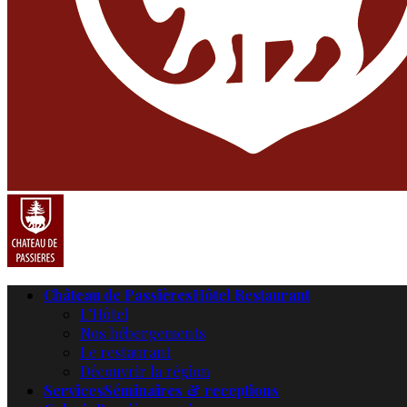
Château de Passières
Hôtel Restaurant
L’Hôtel
Nos hébergements
Le restaurant
Découvrir la région
Services
Séminaires & receptions