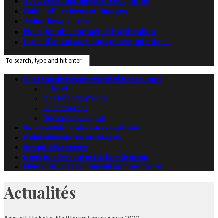
Services
Séminaires & receptions
Galerie
Passières en images
Actualités
à suivre
Nous joindre
contact & localisation
Livre d’or
Laissez nous un commentaire
Château de Passières
Hôtel Restaurant
L’Hôtel
Nos hébergements
Le restaurant
Découvrir la région
Services
Séminaires & receptions
Galerie
Passières en images
Actualités
à suivre
Nous joindre
contact & localisation
Livre d’or
Laissez nous un commentaire
Actualités
Accueil
Hotel
> Meilleurs Vœux pour 2022