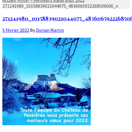
271241980_10158839021044075_4836065922268506606_n
271241980_10158839021044075_483606592226850
5 février 2022
By
Dorian Martin