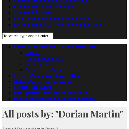
Services
Séminaires & receptions
Galerie
Passières en images
Actualités
à suivre
Nous joindre
contact & localisation
Livre d’or
Laissez nous un commentaire
Château de Passières
Hôtel Restaurant
L’Hôtel
Nos hébergements
Le restaurant
Découvrir la région
Services
Séminaires & receptions
Galerie
Passières en images
Actualités
à suivre
Nous joindre
contact & localisation
Livre d’or
Laissez nous un commentaire
All posts by: "Dorian Martin"
Accueil
Dorian Martin
Page 2