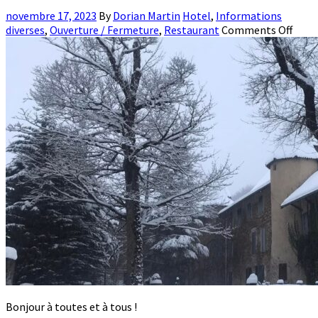
novembre 17, 2023
By
Dorian Martin
Hotel
,
Informations
diverses
,
Ouverture / Fermeture
,
Restaurant
Comments Off
Bonjour à toutes et à tous !