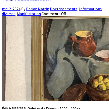
mai 2, 2024
By
Dorian Martin
Divertissements
,
Informations
diverses
,
Manifestation
Comments Off
Édith BERGER, Peintre du Trièves (1900 – 1994)