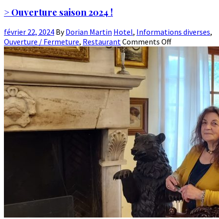
> Ouverture saison 2024 !
février 22, 2024
By
Dorian Martin
Hotel
,
Informations diverses
,
Ouverture / Fermeture
,
Restaurant
Comments Off