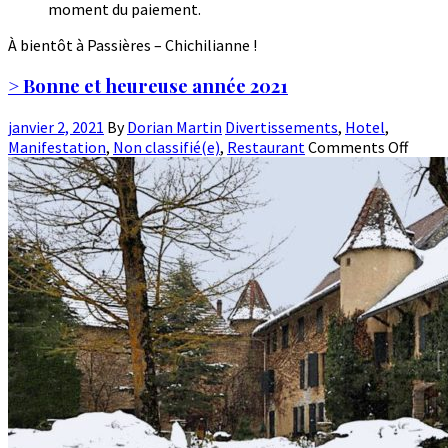
moment du paiement.
À bientôt à Passières – Chichilianne !
> Bonne et heureuse année 2021
janvier 2, 2021
By
Dorian Martin
Divertissements
,
Hotel
,
Manifestation
,
Non classifié(e)
,
Restaurant
Comments Off