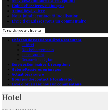
Services
Séminaires & receptions
Galerie
Passières en images
Actualités
à suivre
Nous joindre
contact & localisation
Livre d’or
Laissez nous un commentaire
Château de Passières
Hôtel Restaurant
L’Hôtel
Nos hébergements
Le restaurant
Découvrir la région
Services
Séminaires & receptions
Galerie
Passières en images
Actualités
à suivre
Nous joindre
contact & localisation
Livre d’or
Laissez nous un commentaire
Hotel
Accueil
Hotel
Page 2