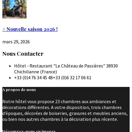
> Nouvelle saison 2026 !
mars 29, 2026
Nous Contacter
Hôtel - Restaurant "Le Château de Passières" 38930
Chichilianne (France)
+33 (0)4 76 34 45 48
+33 (0)6 32 17 06 61
A propos de nous
Notre hôtel vous propose 23 chambres aux ambiances et
décorations différentes. A votre disposition, trois chambres
d’époques, décorées de boiseries, gravures et meubles anciens,
ou bien nos autres chambres à la décoration plus récente.
Découvrez-nous en images